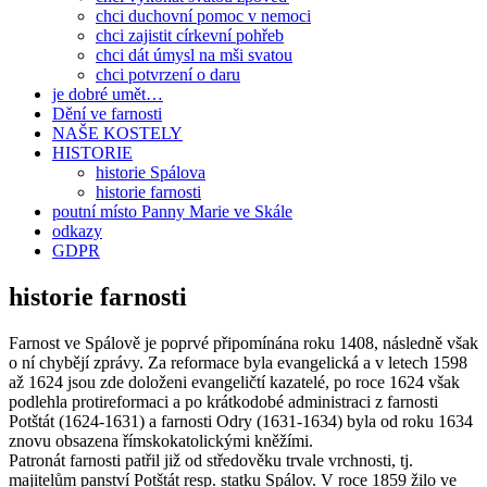
chci duchovní pomoc v nemoci
chci zajistit církevní pohřeb
chci dát úmysl na mši svatou
chci potvrzení o daru
je dobré umět…
Dění ve farnosti
NAŠE KOSTELY
HISTORIE
historie Spálova
historie farnosti
poutní místo Panny Marie ve Skále
odkazy
GDPR
historie farnosti
Farnost ve Spálově je poprvé připomínána roku 1408, následně však
o ní chybějí zprávy. Za reformace byla evangelická a v letech 1598
až 1624 jsou zde doloženi evangeličtí kazatelé, po roce 1624 však
podlehla protireformaci a po krátkodobé administraci z farnosti
Potštát (1624-1631) a farnosti Odry (1631-1634) byla od roku 1634
znovu obsazena římskokatolickými kněžími.
Patronát farnosti patřil již od středověku trvale vrchnosti, tj.
majitelům panství Potštát resp. statku Spálov. V roce 1859 žilo ve