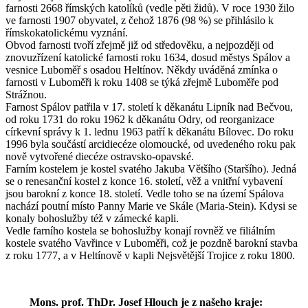
farnosti 2668 římských katolíků (vedle pěti židů). V roce 1930 žilo
ve farnosti 1907 obyvatel, z čehož 1876 (98 %) se přihlásilo k
římskokatolickému vyznání.
Obvod farnosti tvoří zřejmě již od středověku, a nejpozději od
znovuzřízení katolické farnosti roku 1634, dosud městys Spálov a
vesnice Luboměř s osadou Heltínov. Někdy uváděná zmínka o
farnosti v Luboměři k roku 1408 se týká zřejmě Luboměře pod
Strážnou.
Farnost Spálov patřila v 17. století k děkanátu Lipník nad Bečvou,
od roku 1731 do roku 1962 k děkanátu Odry, od reorganizace
církevní správy k 1. lednu 1963 patří k děkanátu Bílovec. Do roku
1996 byla součástí arcidiecéze olomoucké, od uvedeného roku pak
nově vytvořené diecéze ostravsko-opavské.
Farním kostelem je kostel svatého Jakuba Většího (Staršího). Jedná
se o renesanční kostel z konce 16. století, věž a vnitřní vybavení
jsou barokní z konce 18. století. Vedle toho se na území Spálova
nachází poutní místo Panny Marie ve Skále (Maria-Stein). Kdysi se
konaly bohoslužby též v zámecké kapli.
Vedle farního kostela se bohoslužby konají rovněž ve filiálním
kostele svatého Vavřince v Luboměři, což je pozdně barokní stavba
z roku 1777, a v Heltínově v kapli Nejsvětější Trojice z roku 1800.
Mons. prof. ThDr. Josef Hlouch je z našeho kraje: