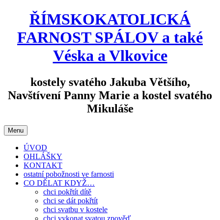
Přejít
ŘÍMSKOKATOLICKÁ
k
obsahu
FARNOST SPÁLOV a také
webu
Véska a Vlkovice
kostely svatého Jakuba Většího,
Navštívení Panny Marie a kostel svatého
Mikuláše
Menu
ÚVOD
OHLÁŠKY
KONTAKT
ostatní pobožnosti ve farnosti
CO DĚLAT KDYŽ…
chci pokřtít dítě
chci se dát pokřtít
chci svatbu v kostele
chci vykonat svatou zpověď