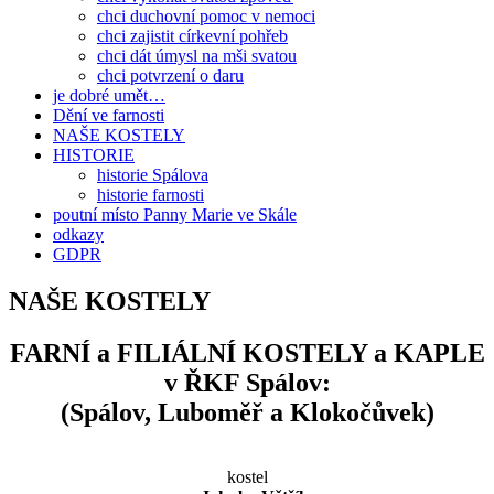
chci duchovní pomoc v nemoci
chci zajistit církevní pohřeb
chci dát úmysl na mši svatou
chci potvrzení o daru
je dobré umět…
Dění ve farnosti
NAŠE KOSTELY
HISTORIE
historie Spálova
historie farnosti
poutní místo Panny Marie ve Skále
odkazy
GDPR
NAŠE KOSTELY
FARNÍ a FILIÁLNÍ KOSTELY a KAPLE
v ŘKF Spálov:
(Spálov, Luboměř a Klokočůvek)
kostel