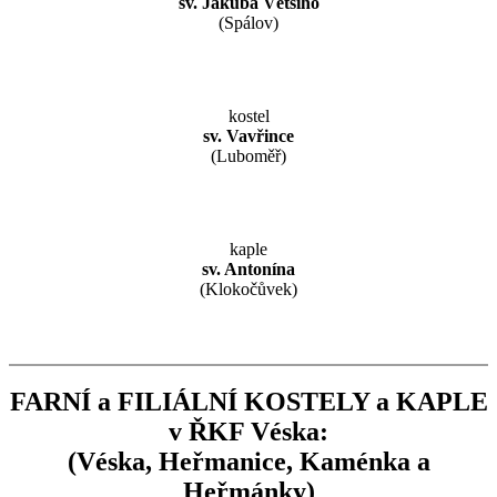
sv. Jakuba Většího
(Spálov)
kostel
sv. Vavřince
(Luboměř)
kaple
sv. Antonína
(Klokočůvek)
FARNÍ a FILIÁLNÍ KOSTELY a KAPLE
v ŘKF Véska:
(Véska, Heřmanice, Kaménka a
Heřmánky)