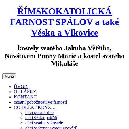
Přejít
ŘÍMSKOKATOLICKÁ
k
obsahu
FARNOST SPÁLOV a také
webu
Véska a Vlkovice
kostely svatého Jakuba Většího,
Navštívení Panny Marie a kostel svatého
Mikuláše
Menu
ÚVOD
OHLÁŠKY
KONTAKT
ostatní pobožnosti ve farnosti
CO DĚLAT KDYŽ…
chci pokřtít dítě
chci se dát pokřtít
chci svatbu v kostele
chci vykonat svatou zpověď